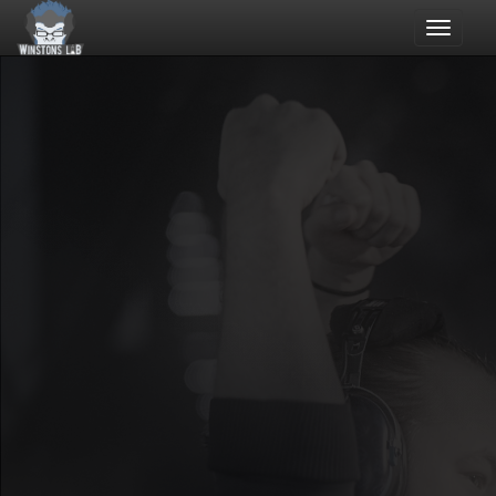
Toggle
navigat